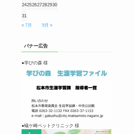
24
25
26
27
28
29
30
31
« 7月
9月 »
バナー広告
●学びの森 様
●蟻ケ崎ペットクリニック 様