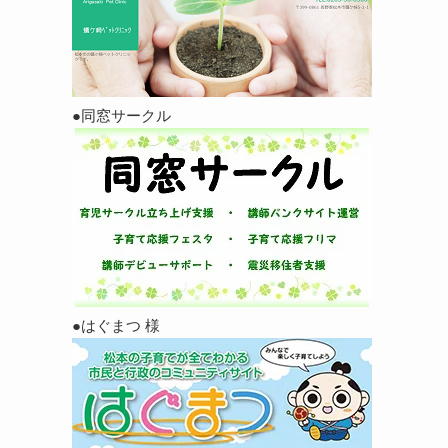
●同窓サークル
●はぐまつ 様