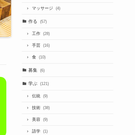
マッサージ
(4)
作る
(57)
工作
(28)
手芸
(16)
食
(10)
募集
(6)
学ぶ
(121)
伝統
(9)
技術
(38)
美容
(9)
語学
(1)