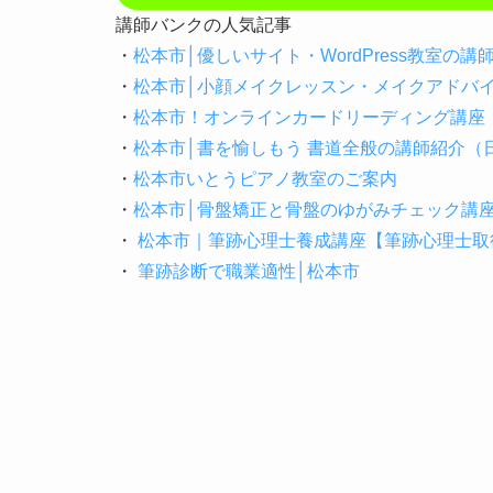
講師バンクの人気記事
・
松本市│優しいサイト・WordPress教室の
・
松本市│小顔メイクレッスン・メイクアドバ
・
松本市！オンラインカードリーディング講座
・
松本市│書を愉しもう 書道全般の講師紹介
・
松本市いとうピアノ教室のご案内
・
松本市│骨盤矯正と骨盤のゆがみチェック講
・
松本市｜筆跡心理士養成講座【筆跡心理士取得
・
筆跡診断で職業適性│松本市