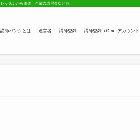
人レッスンから団体、企業の講習会など各種講師の紹介ページ。学びたい方、スキ
講師バンクとは
運営者
講師登録
講師登録（Gmailアカウン