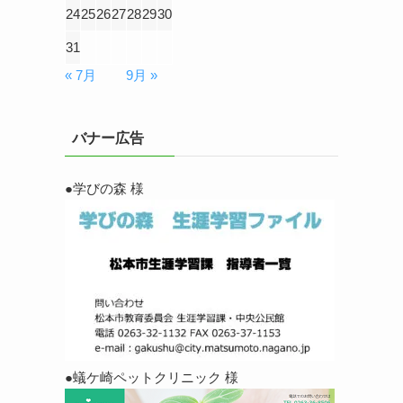
24
25
26
27
28
29
30
31
« 7月
9月 »
バナー広告
●学びの森 様
●蟻ケ崎ペットクリニック 様