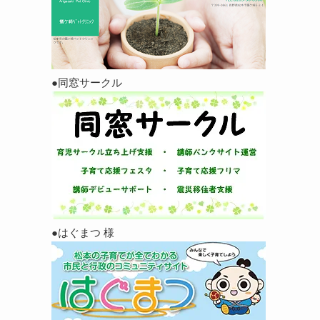
●同窓サークル
●はぐまつ 様