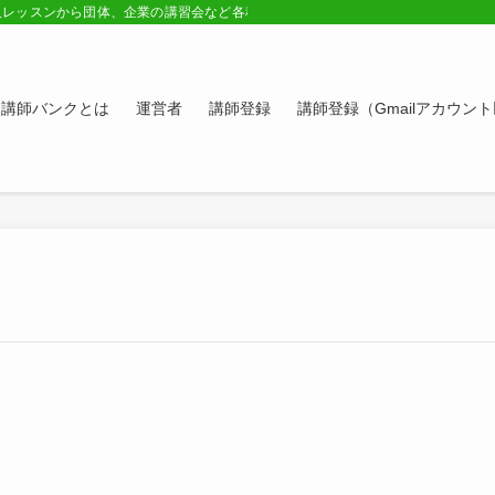
人レッスンから団体、企業の講習会など各種講師の紹介ページ。学びたい方、スキ
講師バンクとは
運営者
講師登録
講師登録（Gmailアカウン