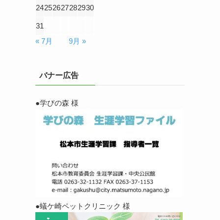
24
25
26
27
28
29
30
31
« 7月
9月 »
バナー広告
●学びの森 様
●蟻ケ崎ペットクリニック 様