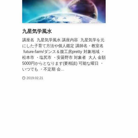
九星気学風水
講座名 九星気学風水 講座内容 九星気学を元
にした子育て方法や個人鑑定 講師名・教室名
future-farm/ダンス＆腹工房pretty 対象地域 ・
松本市 ・塩尻市 ・安曇野市 対象者 大人 金額
5000円からとなります(要相談) 可能な曜日 ・
いつでも ・不定期 会...
2019.02.21