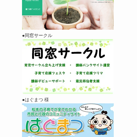
●同窓サークル
●はぐまつ 様