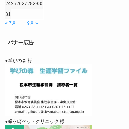
24
25
26
27
28
29
30
31
« 7月
9月 »
バナー広告
●学びの森 様
●蟻ケ崎ペットクリニック 様