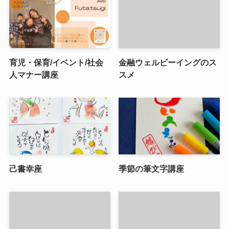
育児・保育/イベント/社会
金融ウェルビーイングのス
人マナー講座
スメ
己書幸座
季節の筆文字講座