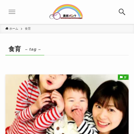
ホーム
食育
食育
– tag –
食