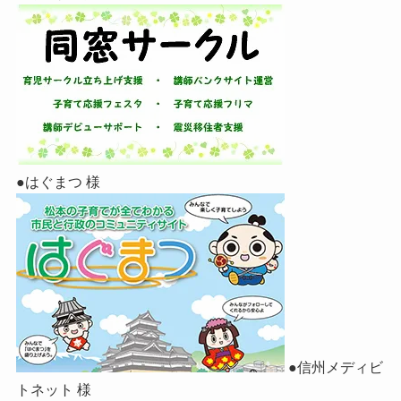
●はぐまつ 様
●信州メディビ
トネット 様