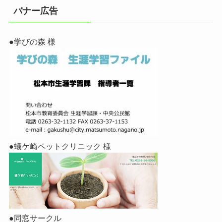
バナー広告
●学びの森 様
●蟻ケ崎ペットクリニック 様
●同窓サークル