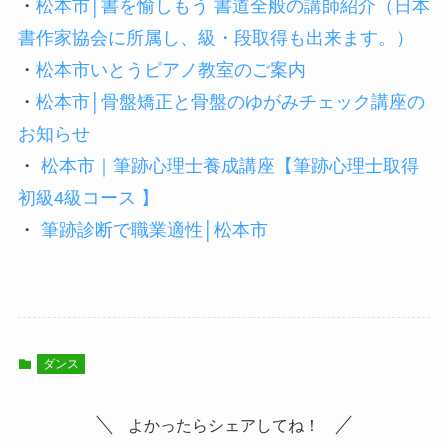
・
松本市│書を愉しもう 書道全般の講師紹介（日本
書作家協会に所属し、級・段取得も出来ます。）
・
松本市いとうピアノ教室のご案内
・
松本市│骨盤矯正と骨盤のゆがみチェック講座の
お知らせ
・
松本市｜筆跡心理士養成講座【筆跡心理士取得
初級4級コース 】
・
筆跡診断で職業適性│松本市
ダンス
よかったらシェアしてね！