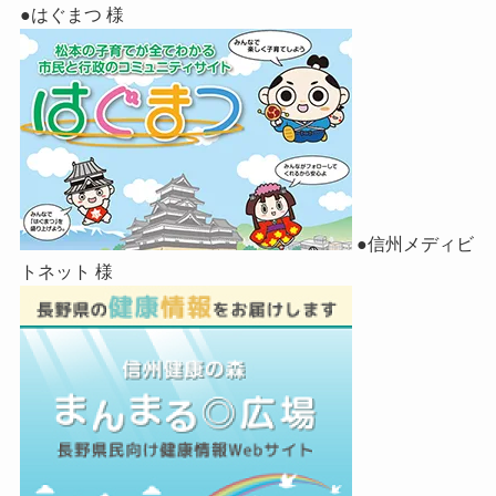
●はぐまつ 様
●信州メディビ
トネット 様