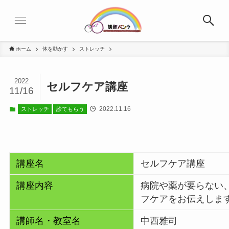
ホーム
体を動かす
ストレッチ
2022
セルフケア講座
11/16
2022.11.16
ストレッチ
診てもらう
講座名
セルフケア講座
講座内容
病院や薬が要らない
フケアをお伝えしま
講師名・教室名
中西雅司