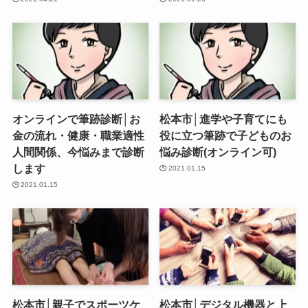
オンラインで筆跡診断│お
松本市│進学や子育てにも
金の流れ・健康・職業適性
役に立つ筆跡で子どものお
人間関係、今悩みまで診断
悩み診断(オンライン可)
します
2021.01.15
2021.01.15
松本市│親子でスポーツケ
松本市│デジタル機器と上