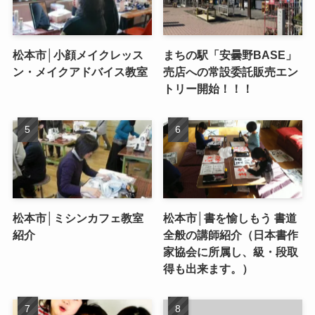
松本市│小顔メイクレッス
まちの駅「安曇野BASE」
ン・メイクアドバイス教室
売店への常設委託販売エン
トリー開始！！！
松本市│ミシンカフェ教室
松本市│書を愉しもう 書道
紹介
全般の講師紹介（日本書作
家協会に所属し、級・段取
得も出来ます。）