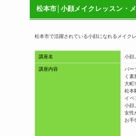
松本市│小顔メイクレッスン・
松本市で活躍されている小顔になれるメイク
講座名
小顔
講座内容
パー
く素
大町
松本
イベ
小顔
女性
お手