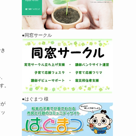
●同窓サークル
でき
い、
す。
●はぐまつ 様
善が
マッ