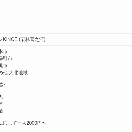
KINOE (栗林喜之江)
本市
曇野市
尻市
の他:
大北地域
歳~
人
体
業
に応じて一人2000円〜