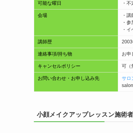
可能な曜日
・不
会場
・講
・参
・イ
講師歴
200
連絡事項/持ち物
お申
キャンセルポリシー
可（
お問い合わせ・お申し込み先
サロ
salo
小顔メイクアップレッスン施術者