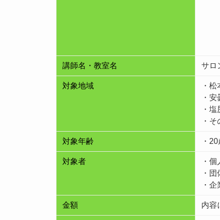
講師名・教室名
サロン
対象地域
・松
・安
・塩
・そ
対象年齢
・20
対象者
・個
・団
・企
金額
内容