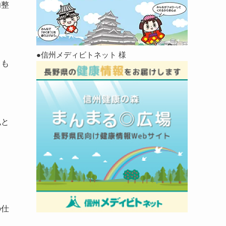
功整
●信州メディビトネット 様
るも
私と
の仕