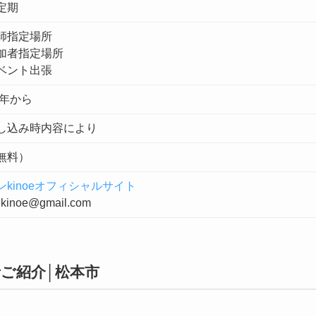
定期
師指定場所
加者指定場所
ベント出張
3年から
し込み時内容により
無料）
ンkinoeオフィシャルサイト
nkinoe@gmail.com
ご紹介│松本市