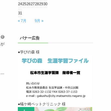
24
25
26
27
28
29
30
31
« 7月
9月 »
😅
バナー広告
事が
●学びの森 様
々…
●蟻ケ崎ペットクリニック 様