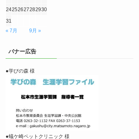
24
25
26
27
28
29
30
31
« 7月
9月 »
バナー広告
●学びの森 様
●蟻ケ崎ペットクリニック 様