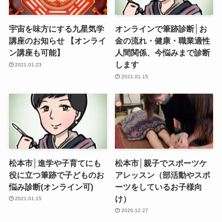
宇宙を味方にする九星気学
オンラインで筆跡診断│お
講座のお知らせ 【オンライ
金の流れ・健康・職業適性
ン講座も可能】
人間関係、今悩みまで診断
します
2021.01.23
2021.01.15
松本市│進学や子育てにも
松本市│親子でスポーツケ
役に立つ筆跡で子どものお
アレッスン（部活動やスポ
悩み診断(オンライン可)
ーツをしているお子様向
け）
2021.01.15
2020.12.27