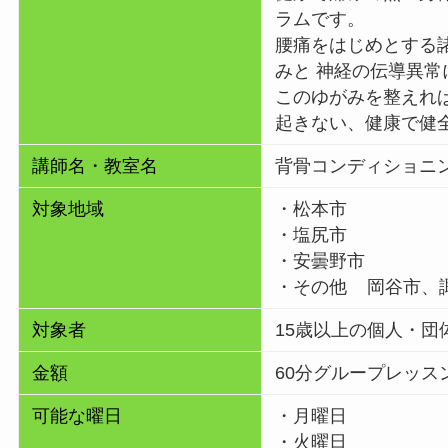
ラムです。
腰痛をはじめとする
みと 神経の伝導異
このゆがみを整えれ
起きない、健康で健
講師名・教室名
背骨コンディショニ
対象地域
・松本市
・塩尻市
・安曇野市
・その他
岡谷市、
対象者
15歳以上の個人・団
金額
60分グループレッスン
可能な曜日
・月曜日
・火曜日