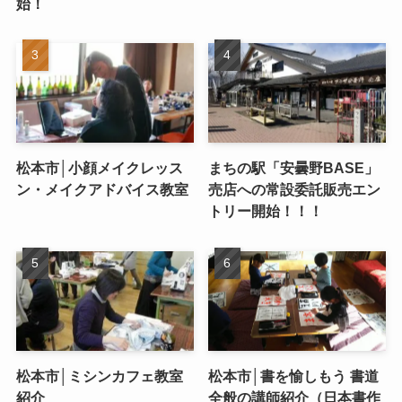
始！
松本市│小顔メイクレッス
まちの駅「安曇野BASE」
ン・メイクアドバイス教室
売店への常設委託販売エン
トリー開始！！！
松本市│ミシンカフェ教室
松本市│書を愉しもう 書道
紹介
全般の講師紹介（日本書作