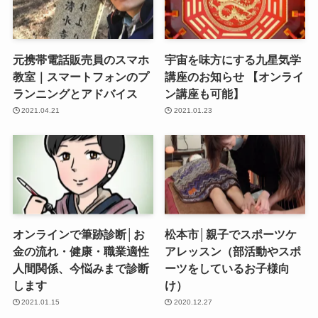
元携帯電話販売員のスマホ
宇宙を味方にする九星気学
教室｜スマートフォンのプ
講座のお知らせ 【オンライ
ランニングとアドバイス
ン講座も可能】
2021.04.21
2021.01.23
オンラインで筆跡診断│お
松本市│親子でスポーツケ
金の流れ・健康・職業適性
アレッスン（部活動やスポ
人間関係、今悩みまで診断
ーツをしているお子様向
します
け）
2021.01.15
2020.12.27