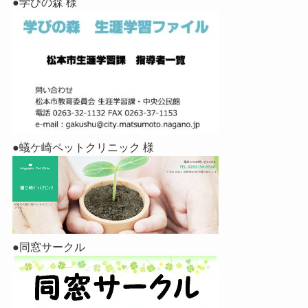
●学びの森 様
●蟻ケ崎ペットクリニック 様
●同窓サークル