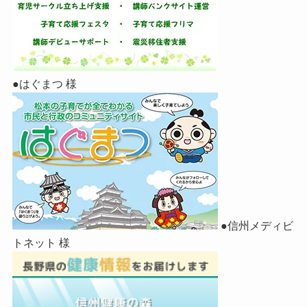
●はぐまつ 様
●信州メディビ
トネット 様