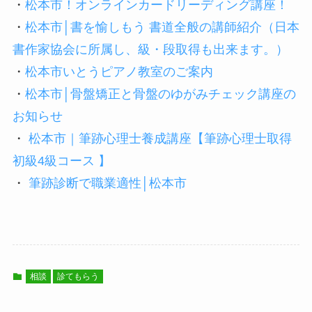
・
松本市！オンラインカードリーディング講座！
・
松本市│書を愉しもう 書道全般の講師紹介（日本
書作家協会に所属し、級・段取得も出来ます。）
・
松本市いとうピアノ教室のご案内
・
松本市│骨盤矯正と骨盤のゆがみチェック講座の
お知らせ
・
松本市｜筆跡心理士養成講座【筆跡心理士取得
初級4級コース 】
・
筆跡診断で職業適性│松本市
相談
診てもらう