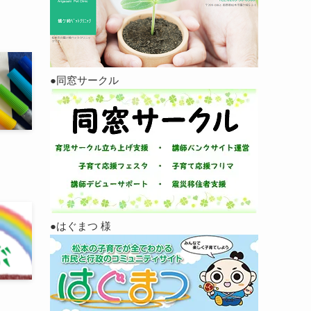
●同窓サークル
●はぐまつ 様