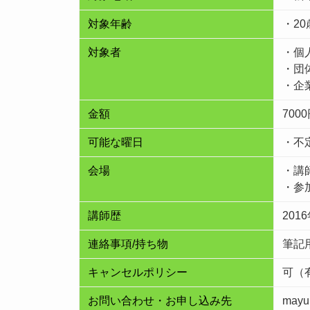
対象年齢
・20
対象者
・個
・団
・企
金額
70
可能な曜日
・
不
会場
・講
・参
講師歴
201
連絡事項/持ち物
筆記
キャンセルポリシー
可（
お問い合わせ・お申し込み先
mayu