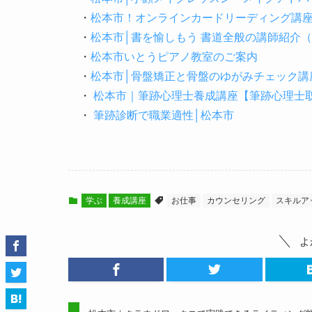
・
松本市！オンラインカードリーディング講
・
松本市│書を愉しもう 書道全般の講師紹介
・
松本市いとうピアノ教室のご案内
・
松本市│骨盤矯正と骨盤のゆがみチェック講
・
松本市｜筆跡心理士養成講座【筆跡心理士取
・
筆跡診断で職業適性│松本市
学ぶ
養成講座
お仕事
カウンセリング
スキルア
よ