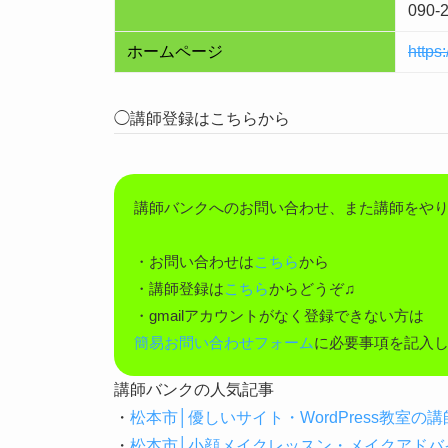
090-
ホームページ
https
◯講師登録はこちらから
講師バンクへのお問い合わせ、また講師をや
・お問い合わせは
こちら
から
・講師登録は
こちら
からどうぞ♫
・gmailアカウントがなく登録できない方は
簡易お問い合わせフォーム
に必要事項を記入
講師バンクの人気記事
・
松本市│優しいサイト・WordPress教室
・
松本市│小顔メイクレッスン・メイクアドバ