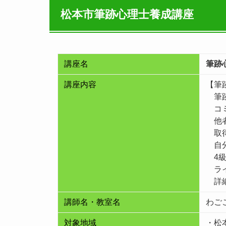
松本市筆跡心理士養成講座
講座名
筆跡
講座内容
【筆
筆跡
コミ
他者
取得
自分
4級
ライ
詳
講師名・教室名
わご
対象地域
・松