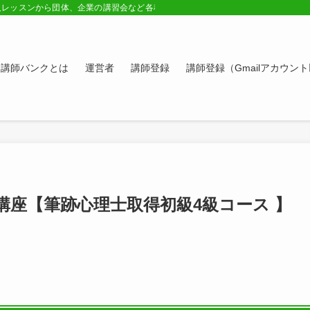
人レッスンから団体、企業の講習会など各種講師の紹介ページ。学びたい方、スキ
講師バンクとは
運営者
講師登録
講師登録（Gmailアカウン
座【筆跡心理士取得初級4級コース 】