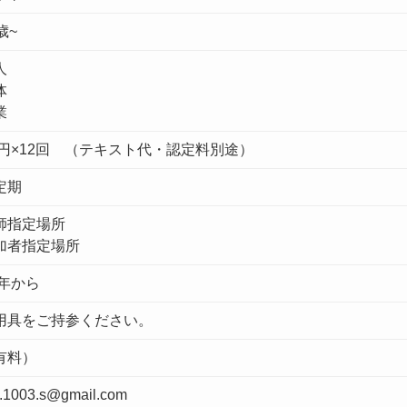
歳~
人
体
業
00円×12回 （テキスト代・認定料別途）
定期
師指定場所
加者指定場所
6年から
用具をご持参ください。
有料）
.1003.s@gmail.com