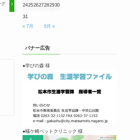
ング
24
25
26
27
28
29
30
31
« 7月
9月 »
バナー広告
●学びの森 様
●蟻ケ崎ペットクリニック 様