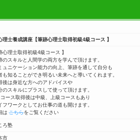
心理士養成講座【筆跡心理士取得初級4級コース 】
跡心理士取得初級4級コース 】
のスキルと人間学の両方を学んで頂けます。
ュニケーション能力の向上、筆跡を通して自分も
も知ることができ明るい未来へと導いてくれます。
後は身近な方へのアドバイスや
のスキルにプラスして使って頂けます。
コース取得後は中級、上級コースもあり
フワークとしてお仕事の道も開けます。
細は
こちら
をご覧ください
ころ塾
本市