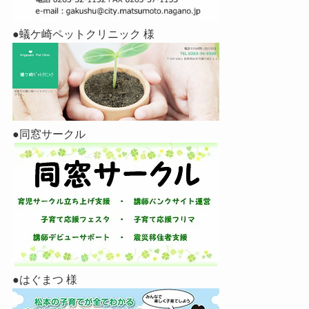
●蟻ケ崎ペットクリニック 様
●同窓サークル
●はぐまつ 様