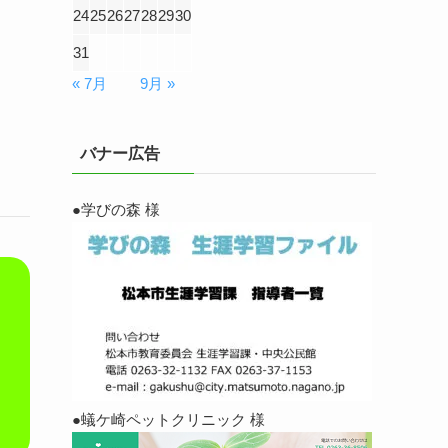
24
25
26
27
28
29
30
31
« 7月
9月 »
バナー広告
●学びの森 様
●蟻ケ崎ペットクリニック 様