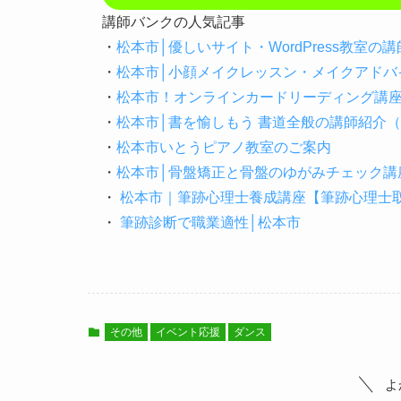
講師バンクの人気記事
・
松本市│優しいサイト・WordPress教室
・
松本市│小顔メイクレッスン・メイクアドバ
・
松本市！オンラインカードリーディング講
・
松本市│書を愉しもう 書道全般の講師紹介
・
松本市いとうピアノ教室のご案内
・
松本市│骨盤矯正と骨盤のゆがみチェック講
・
松本市｜筆跡心理士養成講座【筆跡心理士取
・
筆跡診断で職業適性│松本市
その他
イベント応援
ダンス
よ