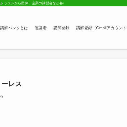
人レッスンから団体、企業の講習会など各種講師の紹介ページ。学びたい方、スキ
講師バンクとは
運営者
講師登録
講師登録（Gmailアカウン
ローレス
29