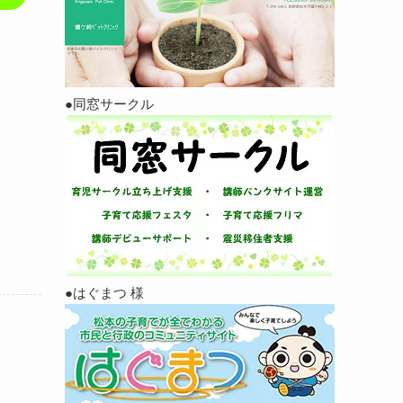
●同窓サークル
●はぐまつ 様