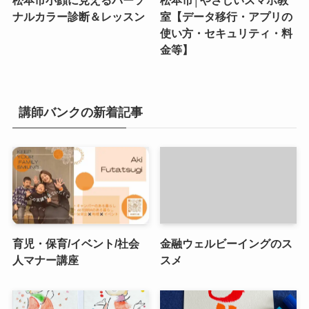
松本市小顔に見えるパーソ
松本市│やさしいスマホ教
ナルカラー診断＆レッスン
室【データ移行・アプリの
使い方・セキュリティ・料
金等】
講師バンクの新着記事
育児・保育/イベント/社会
金融ウェルビーイングのス
人マナー講座
スメ