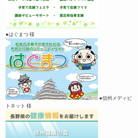
●はぐまつ 様
●信州メディビ
トネット 様