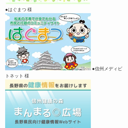
●はぐまつ 様
●信州メディビ
トネット 様