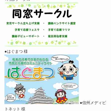
●はぐまつ 様
●信州メディビ
トネット 様