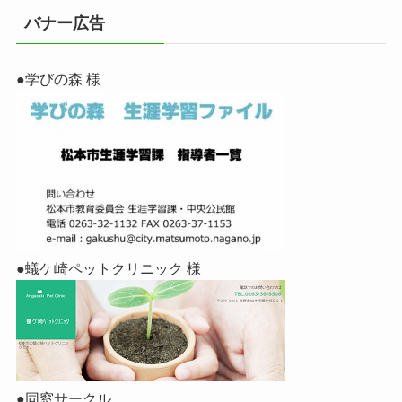
バナー広告
●学びの森 様
●蟻ケ崎ペットクリニック 様
●同窓サークル