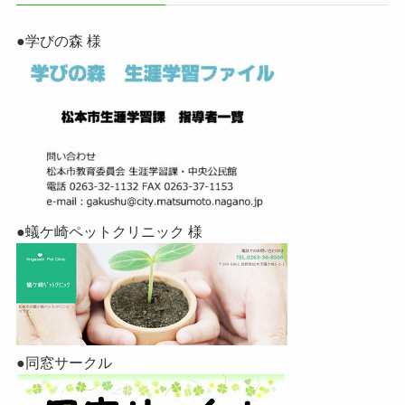
●学びの森 様
●蟻ケ崎ペットクリニック 様
●同窓サークル