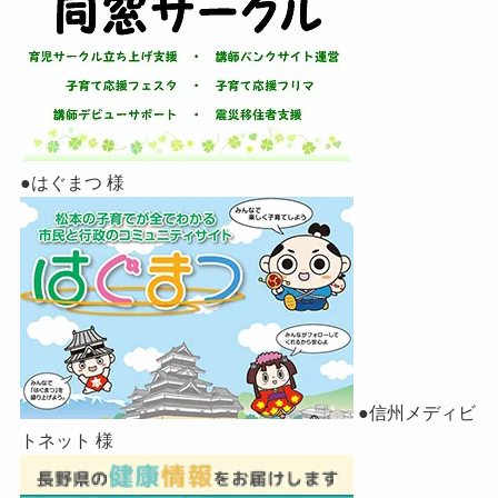
●はぐまつ 様
●信州メディビ
トネット 様