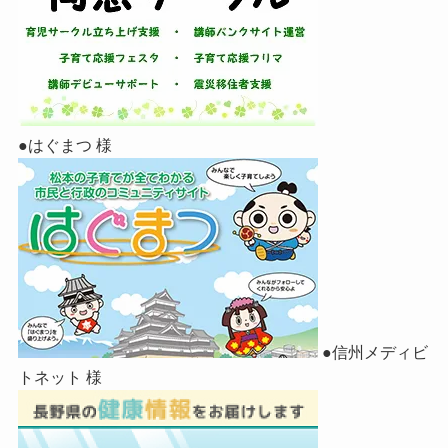
●はぐまつ 様
●信州メディビ
トネット 様