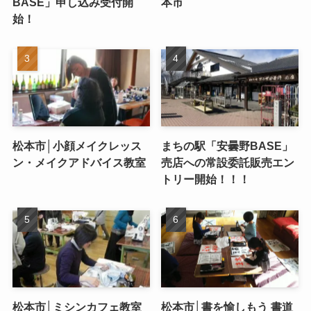
BASE」申し込み受付開
本市
始！
松本市│小顔メイクレッス
まちの駅「安曇野BASE」
ン・メイクアドバイス教室
売店への常設委託販売エン
トリー開始！！！
松本市│ミシンカフェ教室
松本市│書を愉しもう 書道