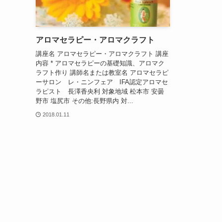
アロマセラピー・アロマクラフト
講座名 アロマセラピー・アロマクラフト 講座
内容 * アロマセラピーの基礎知識、アロマク
ラフト作り 講師名または教室名 アロマセラピ
ーサロン レ・ニンフェア IFA認定アロマセ
ラピスト 長澤香央利 対象地域 松本市 安曇
野市 塩尻市 その他:長野県内 対...
2018.01.11