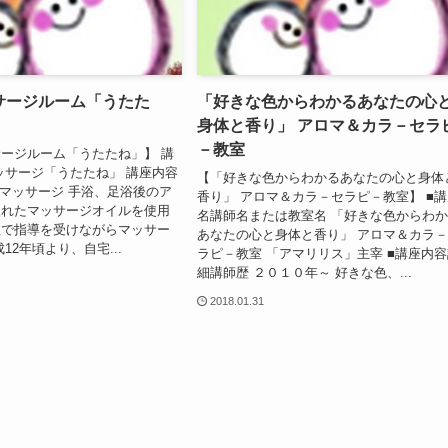
サージルーム「うたた
「好きな色からわかるあなたの心
身体と香り」 アロマ＆カラ－セラ
－教室
ージルーム「うたたね」】 講
ッサージ「うたたね」 講座内容
【「好きな色からわかるあなたの心と身体
トマッサージ 手浴、足浴後のア
香り」 アロマ＆カラ－セラピ－教室】 ■講
入れたマッサージオイルを使用
名講師名または教室名 「好きな色からわ
組で指導を受けながらマッサー
あなたの心と身体と香り」 アロマ＆カラ
12年頃より、自宅...
ラピ－教室 「アマリリス」主宰 ■講座内容
細講師歴 ２０１０年～ 好きな色、...
2018.01.31