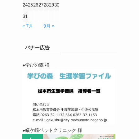
24
25
26
27
28
29
30
31
« 7月
9月 »
バナー広告
●学びの森 様
●蟻ケ崎ペットクリニック 様