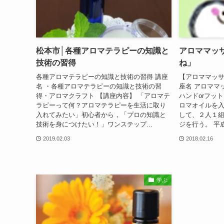
松本市│各種アロマテラピーの知識と
アロママッ
技術の習得
ね」
各種アロマテラピーの知識と技術の習得 講座
【アロママッサ
名 ・各種アロマテラピーの知識と技術の習
座名 アロママ
得・アロマクラフト 【講座内容】 「アロマテ
ハンドorフッ
ラピーって何？アロマテラピーを生活に取り
ロマオイルを
入れてみたい」初心者から，「プロの知識と
して、２人１
技術を身につけたい！」ワンステップ...
ジを行う。 平成
2019.02.03
2018.02.16
学ぶ