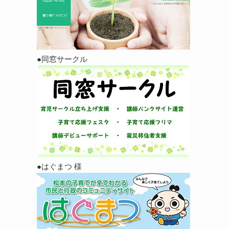
●同窓サークル
●はぐまつ 様