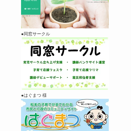
●同窓サークル
●はぐまつ 様