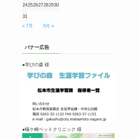
24
25
26
27
28
29
30
31
« 7月
9月 »
バナー広告
●学びの森 様
●蟻ケ崎ペットクリニック 様