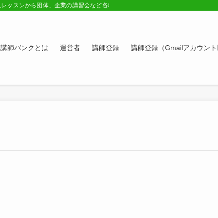
人レッスンから団体、企業の講習会など各種講師の紹介ページ。学びたい方、スキ
講師バンクとは
運営者
講師登録
講師登録（Gmailアカウン