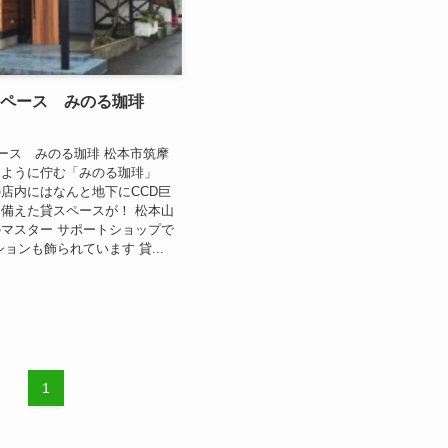
スペース みのる珈琲
）
ース みのる珈琲 松本市筑摩
うように佇む「みのる珈琲」
Nの店内にはなんと地下にCCD巨
備えた貸スペースが！ 松本山
マスター サポートショップで
ョンも飾られています 貸...
1