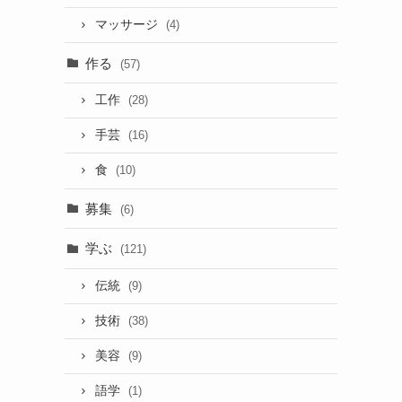
マッサージ
(4)
作る
(57)
工作
(28)
手芸
(16)
食
(10)
募集
(6)
学ぶ
(121)
伝統
(9)
技術
(38)
美容
(9)
語学
(1)