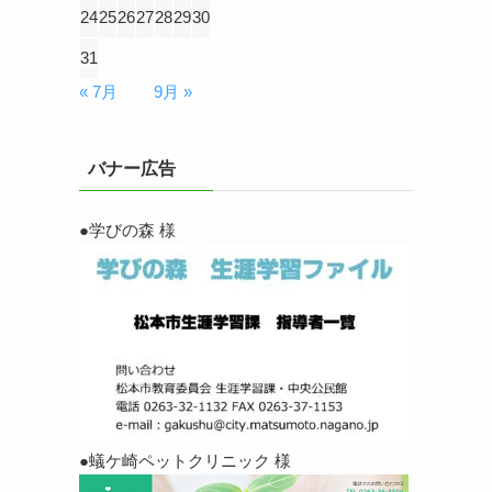
24
25
26
27
28
29
30
31
« 7月
9月 »
バナー広告
●学びの森 様
●蟻ケ崎ペットクリニック 様