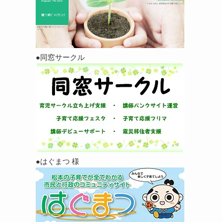
●同窓サークル
●はぐまつ 様