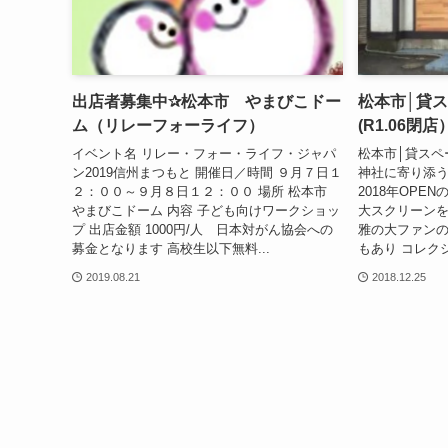
出店者募集中✰松本市 やまびこドー
松本市│貸
ム（リレーフォーライフ）
(R1.06閉店
イベント名 リレー・フォー・ライフ・ジャパ
松本市│貸スペ
ン2019信州まつもと 開催日／時間 ９月７日１
神社に寄り添
２：００～９月８日１２：００ 場所 松本市
2018年OPE
やまびこドーム 内容 子ども向けワークショッ
大スクリーンを
プ 出店金額 1000円/人 日本対がん協会への
雅の大ファンの
募金となります 高校生以下無料...
もあり コレクシ
2019.08.21
2018.12.25