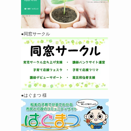
●同窓サークル
●はぐまつ 様