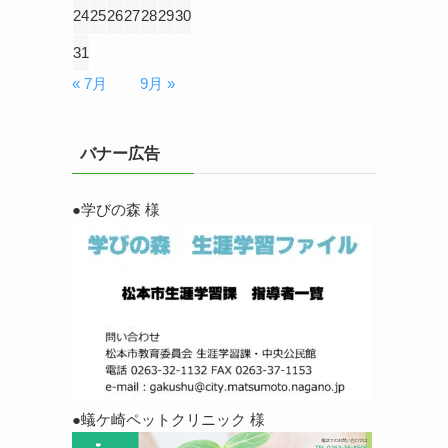
24
25
26
27
28
29
30
31
« 7月
9月 »
バナー広告
●学びの森 様
●蟻ケ崎ペットクリニック 様