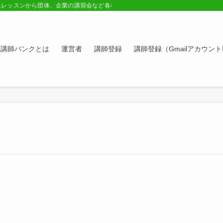
人レッスンから団体、企業の講習会など各種講師の紹介ページ。学びたい方、スキ
講師バンクとは
運営者
講師登録
講師登録（Gmailアカウン