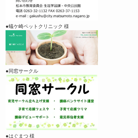
●蟻ケ崎ペットクリニック 様
●同窓サークル
●はぐまつ 様