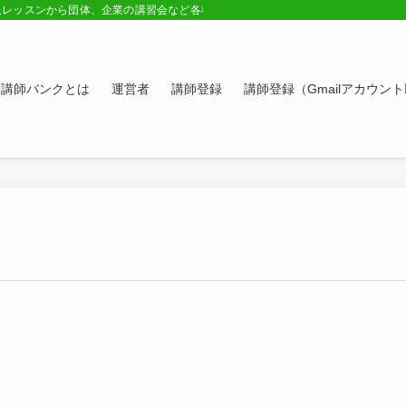
人レッスンから団体、企業の講習会など各種講師の紹介ページ。学びたい方、スキ
講師バンクとは
運営者
講師登録
講師登録（Gmailアカウン