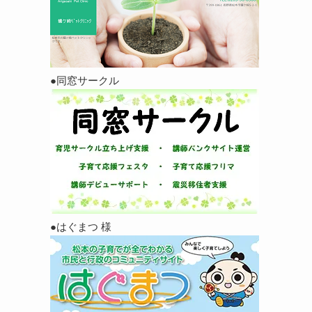
●同窓サークル
●はぐまつ 様