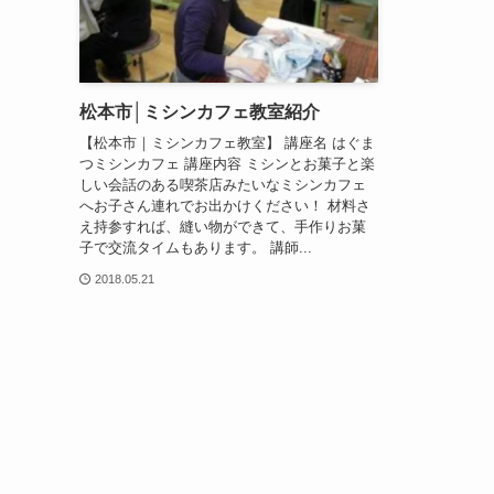
松本市│ミシンカフェ教室紹介
【松本市｜ミシンカフェ教室】 講座名 はぐま
つミシンカフェ 講座内容 ミシンとお菓子と楽
しい会話のある喫茶店みたいなミシンカフェ
へお子さん連れでお出かけください！ 材料さ
え持参すれば、縫い物ができて、手作りお菓
子で交流タイムもあります。 講師...
2018.05.21