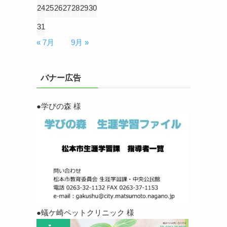
24
25
26
27
28
29
30
31
« 7月
9月 »
バナー広告
●学びの森 様
●蟻ケ崎ペットクリニック 様