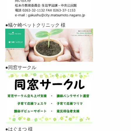
●蟻ケ崎ペットクリニック 様
●同窓サークル
●はぐまつ 様