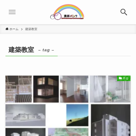
ホーム
建築教室
建築教室
– tag –
作る