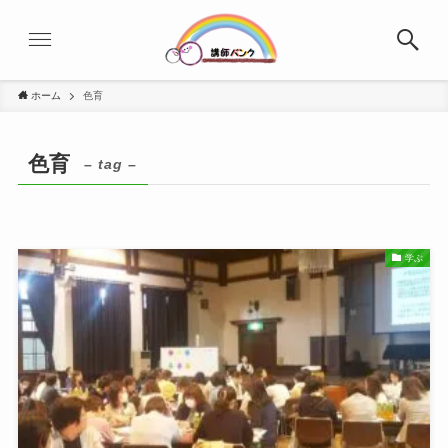
ホーム
色育
色育
– tag –
学ぶ