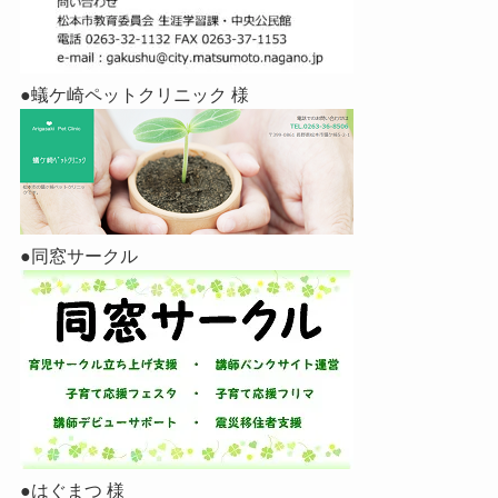
●蟻ケ崎ペットクリニック 様
●同窓サークル
●はぐまつ 様