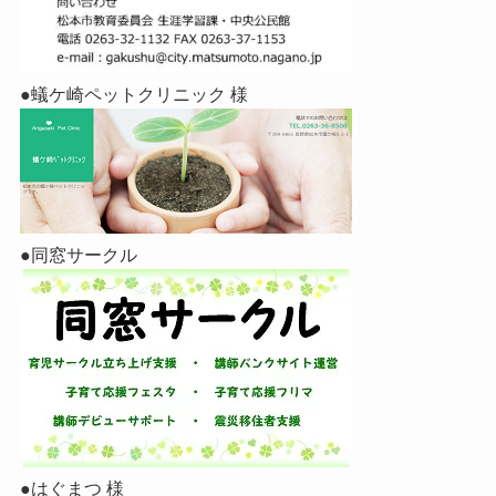
●蟻ケ崎ペットクリニック 様
●同窓サークル
●はぐまつ 様