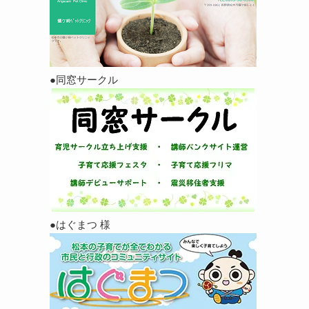
●同窓サークル
●はぐまつ 様