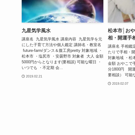
九星気学風水
松本市│お
相・開運手
講座名 九星気学風水 講座内容 九星気学を元
にした子育て方法や個人鑑定 講師名・教室名
講座名 手相鑑
future-farm/ダンス＆腹工房pretty 対象地域 ・
たりで手相・開
松本市 ・塩尻市 ・安曇野市 対象者 大人 金額
対象地域 ・松
5000円からとなります(要相談) 可能な曜日 ・
金額 おやこで手
いつでも ・不定期 会...
分1800円 開
要相談） 可能な
2019.02.21
2019.02.07