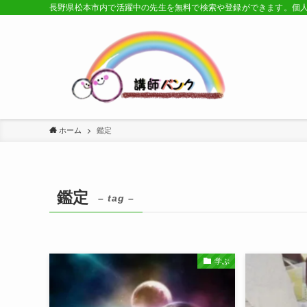
長野県松本市内で活躍中の先生を無料で検索や登録ができます。個
ホーム
鑑定
鑑定
– tag –
学ぶ