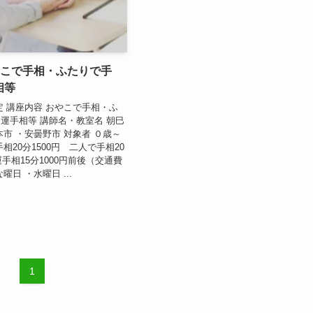
やこで手相・ふたりで手
相等
定 講座内容 おやこで手相・ふ
運手相等 講師名・教室名 朝巳
本市 ・安曇野市 対象者 ０歳～
相20分1500円 二人で手相20
運手相15分1000円前後（交通費
曜日 ・水曜日 ...
1