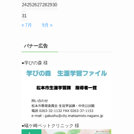
24
25
26
27
28
29
30
31
« 7月
9月 »
バナー広告
●学びの森 様
●蟻ケ崎ペットクリニック 様