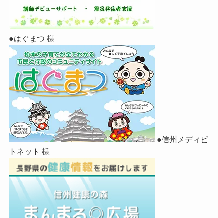
●はぐまつ 様
●信州メディビ
トネット 様