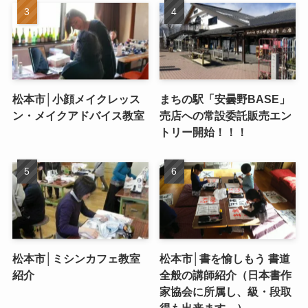
松本市│小顔メイクレッス
まちの駅「安曇野BASE」
ン・メイクアドバイス教室
売店への常設委託販売エン
トリー開始！！！
松本市│ミシンカフェ教室
松本市│書を愉しもう 書道
紹介
全般の講師紹介（日本書作
家協会に所属し、級・段取
得も出来ます。）