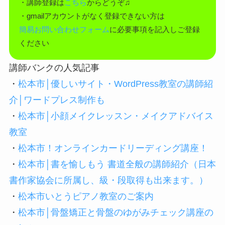
・講師登録は
こちら
からどうぞ♫
・gmailアカウントがなく登録できない方は
簡易お問い合わせフォーム
に必要事項を記入しご登録
ください
講師バンクの人気記事
・
松本市│優しいサイト・WordPress教室の講師紹
介│ワードプレス制作も
・
松本市│小顔メイクレッスン・メイクアドバイス
教室
・
松本市！オンラインカードリーディング講座！
・
松本市│書を愉しもう 書道全般の講師紹介（日本
書作家協会に所属し、級・段取得も出来ます。）
・
松本市いとうピアノ教室のご案内
・
松本市│骨盤矯正と骨盤のゆがみチェック講座の