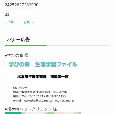
24
25
26
27
28
29
30
31
« 7月
9月 »
バナー広告
●学びの森 様
●蟻ケ崎ペットクリニック 様