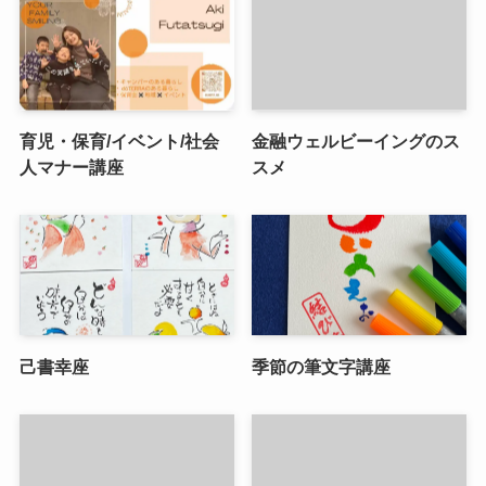
育児・保育/イベント/社会
金融ウェルビーイングのス
人マナー講座
スメ
己書幸座
季節の筆文字講座