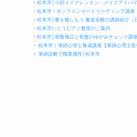
・
松本市│小顔メイクレッスン・メイクアドバ
・
松本市！オンラインカードリーディング講座
・
松本市│書を愉しもう 書道全般の講師紹介
・
松本市いとうピアノ教室のご案内
・
松本市│骨盤矯正と骨盤のゆがみチェック講
・
松本市｜筆跡心理士養成講座【筆跡心理士取得
・
筆跡診断で職業適性│松本市