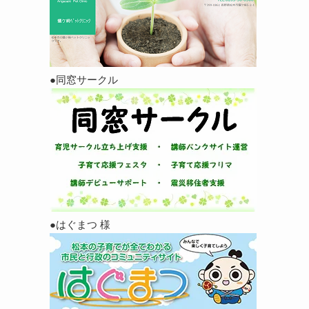
●同窓サークル
●はぐまつ 様