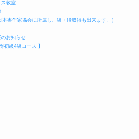
イス教室
！
（日本書作家協会に所属し、級・段取得も出来ます。）
座のお知らせ
初級4級コース 】