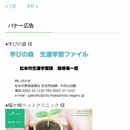
« 7月
9月 »
バナー広告
●学びの森 様
●蟻ケ崎ペットクリニック 様