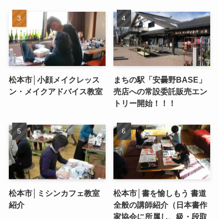
松本市│小顔メイクレッス
まちの駅「安曇野BASE」
ン・メイクアドバイス教室
売店への常設委託販売エン
トリー開始！！！
松本市│ミシンカフェ教室
松本市│書を愉しもう 書道
紹介
全般の講師紹介（日本書作
家協会に所属し、級・段取