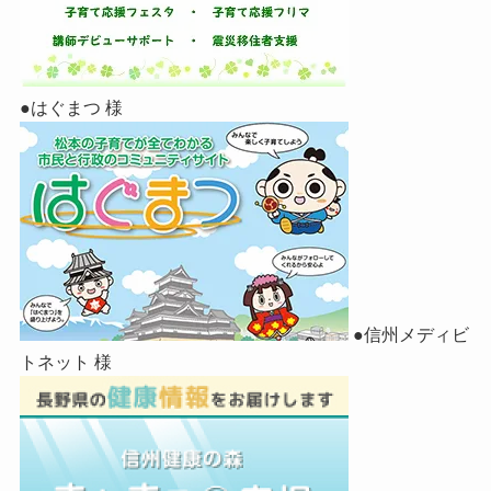
●はぐまつ 様
●信州メディビ
トネット 様