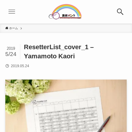
ホーム
ResetterList_cover_1 –
2019
5/24
Yamamoto Kaori
2019.05.24