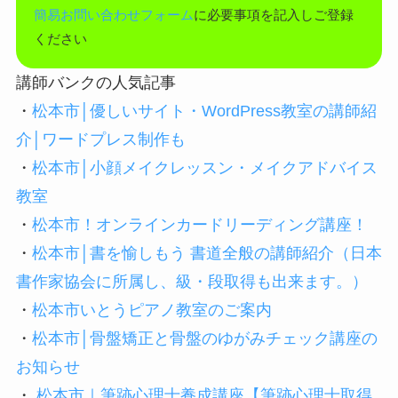
簡易お問い合わせフォーム
に必要事項を記入しご登録
ください
講師バンクの人気記事
・
松本市│優しいサイト・WordPress教室の講師紹
介│ワードプレス制作も
・
松本市│小顔メイクレッスン・メイクアドバイス
教室
・
松本市！オンラインカードリーディング講座！
・
松本市│書を愉しもう 書道全般の講師紹介（日本
書作家協会に所属し、級・段取得も出来ます。）
・
松本市いとうピアノ教室のご案内
・
松本市│骨盤矯正と骨盤のゆがみチェック講座の
お知らせ
・
松本市｜筆跡心理士養成講座【筆跡心理士取得