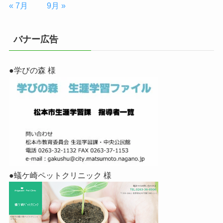
« 7月
9月 »
バナー広告
●学びの森 様
●蟻ケ崎ペットクリニック 様