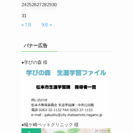
24
25
26
27
28
29
30
31
« 7月
9月 »
バナー広告
●学びの森 様
●蟻ケ崎ペットクリニック 様