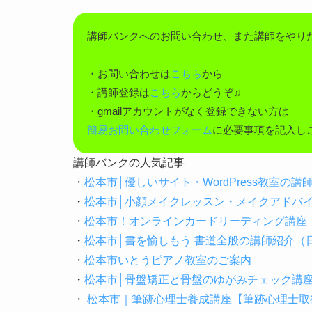
講師バンクへのお問い合わせ、また講師をやり
・お問い合わせは
こちら
から
・講師登録は
こちら
からどうぞ♫
・gmailアカウントがなく登録できない方は
簡易お問い合わせフォーム
に必要事項を記入し
講師バンクの人気記事
・
松本市│優しいサイト・WordPress教室の
・
松本市│小顔メイクレッスン・メイクアドバ
・
松本市！オンラインカードリーディング講座
・
松本市│書を愉しもう 書道全般の講師紹介
・
松本市いとうピアノ教室のご案内
・
松本市│骨盤矯正と骨盤のゆがみチェック講
・
松本市｜筆跡心理士養成講座【筆跡心理士取得