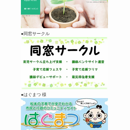
●同窓サークル
●はぐまつ 様