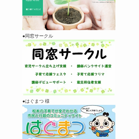
●同窓サークル
●はぐまつ 様