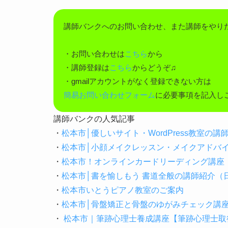
講師バンクへのお問い合わせ、また講師をやり
・お問い合わせは
こちら
から
・講師登録は
こちら
からどうぞ♫
・gmailアカウントがなく登録できない方は
簡易お問い合わせフォーム
に必要事項を記入し
講師バンクの人気記事
・
松本市│優しいサイト・WordPress教室の
・
松本市│小顔メイクレッスン・メイクアドバ
・
松本市！オンラインカードリーディング講座
・
松本市│書を愉しもう 書道全般の講師紹介
・
松本市いとうピアノ教室のご案内
・
松本市│骨盤矯正と骨盤のゆがみチェック講
・
松本市｜筆跡心理士養成講座【筆跡心理士取得