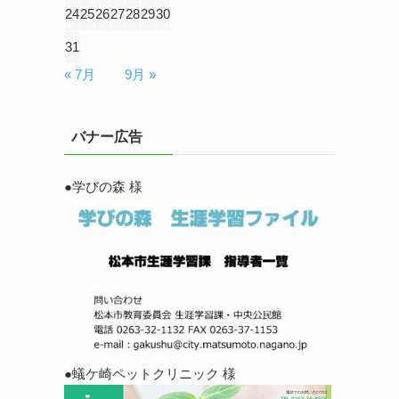
24
25
26
27
28
29
30
31
« 7月
9月 »
バナー広告
●学びの森 様
●蟻ケ崎ペットクリニック 様