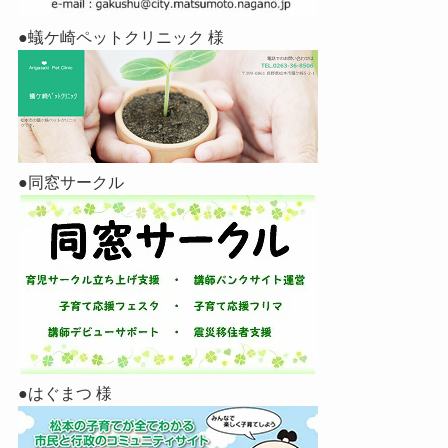
●蟻ケ崎ペットクリニック 様
●同窓サークル
●はぐまつ 様