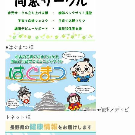
●はぐまつ 様
●信州メディビ
トネット 様