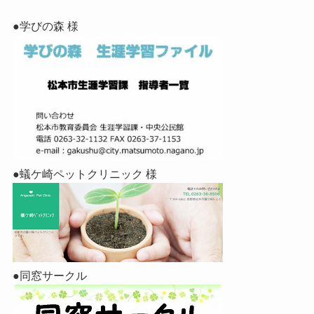
●学びの森 様
●蟻ケ崎ペットクリニック 様
●同窓サークル