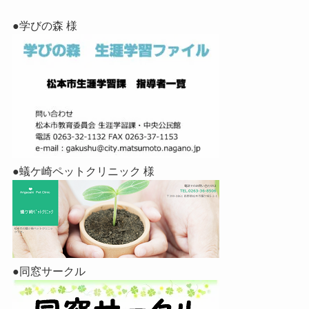
●学びの森 様
●蟻ケ崎ペットクリニック 様
●同窓サークル