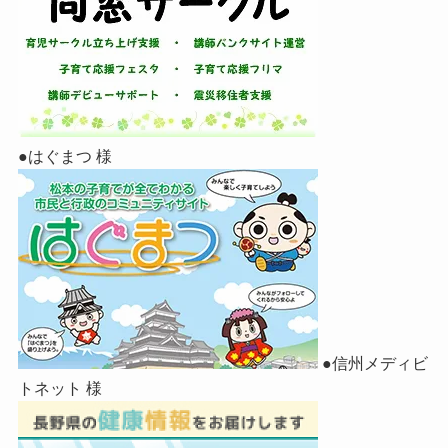
●はぐまつ 様
●信州メディビ
トネット 様