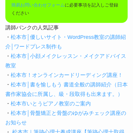
簡易お問い合わせフォーム
に必要事項を記入しご登録
ください
講師バンクの人気記事
・
松本市│優しいサイト・WordPress教室の講師紹
介│ワードプレス制作も
・
松本市│小顔メイクレッスン・メイクアドバイス
教室
・
松本市！オンラインカードリーディング講座！
・
松本市│書を愉しもう 書道全般の講師紹介（日本
書作家協会に所属し、級・段取得も出来ます。）
・
松本市いとうピアノ教室のご案内
・
松本市│骨盤矯正と骨盤のゆがみチェック講座の
お知らせ
・
松本市｜筆跡心理士養成講座【筆跡心理士取得