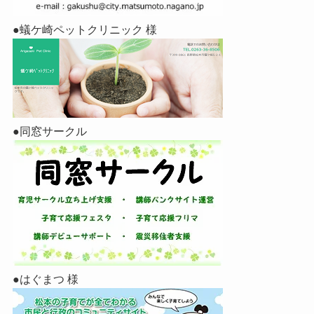
●蟻ケ崎ペットクリニック 様
●同窓サークル
●はぐまつ 様