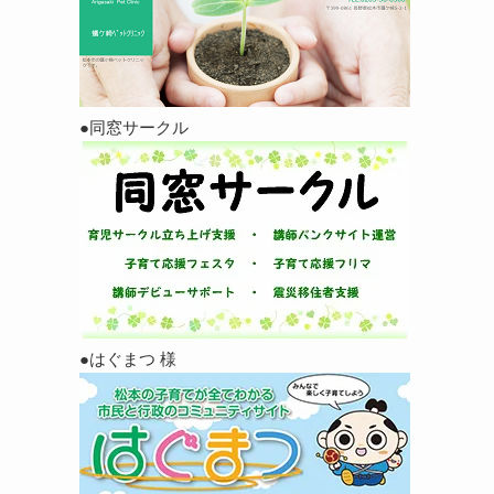
●同窓サークル
●はぐまつ 様