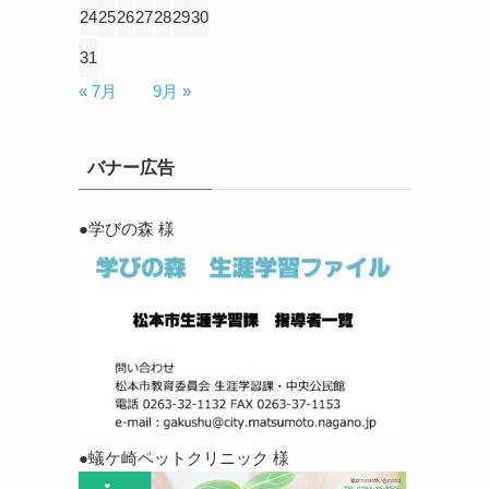
24
25
26
27
28
29
30
31
« 7月
9月 »
バナー広告
●学びの森 様
●蟻ケ崎ペットクリニック 様