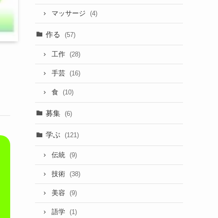
マッサージ
(4)
作る
(57)
工作
(28)
手芸
(16)
食
(10)
募集
(6)
学ぶ
(121)
伝統
(9)
技術
(38)
美容
(9)
語学
(1)