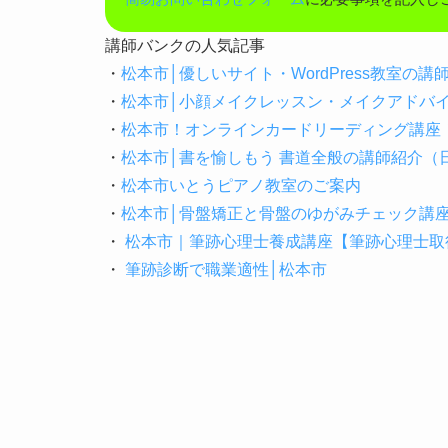
講師バンクの人気記事
・
松本市│優しいサイト・WordPress教室の
・
松本市│小顔メイクレッスン・メイクアドバ
・
松本市！オンラインカードリーディング講座
・
松本市│書を愉しもう 書道全般の講師紹介
・
松本市いとうピアノ教室のご案内
・
松本市│骨盤矯正と骨盤のゆがみチェック講
・
松本市｜筆跡心理士養成講座【筆跡心理士取得
・
筆跡診断で職業適性│松本市