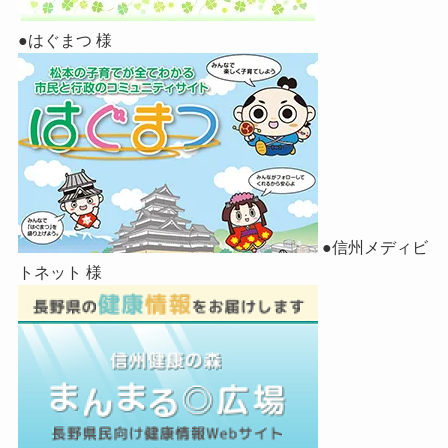
●はぐまつ 様
●信州メディビ
トネット 様