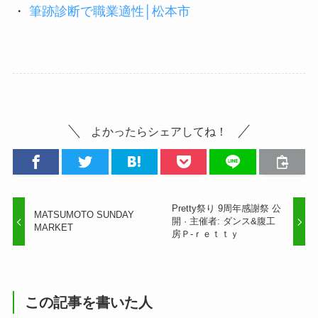
・
筆跡診断で職業適性│松本市
よかったらシェアしてね！
Pretty祭り 9周年感謝祭 公
MATSUMOTO SUNDAY
開 · 主催者: ダンス&腹工
MARKET
房Ｐ-ｒｅｔｔｙ
この記事を書いた人