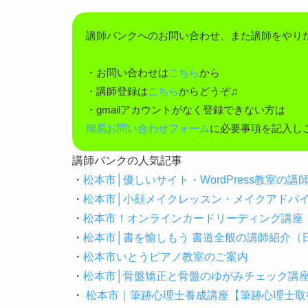
講師バンクへのお問い合わせ、また講師をやり
・お問い合わせは
こちら
から
・講師登録は
こちら
からどうぞ♫
・gmailアカウントがなく登録できない方は
簡易お問い合わせフォーム
に必要事項を記入し
講師バンクの人気記事
・
松本市│優しいサイト・WordPress教室の
・
松本市│小顔メイクレッスン・メイクアドバ
・
松本市！オンラインカードリーディング講座
・
松本市│書を愉しもう 書道全般の講師紹介
・
松本市いとうピアノ教室のご案内
・
松本市│骨盤矯正と骨盤のゆがみチェック講
・
松本市｜筆跡心理士養成講座【筆跡心理士取得