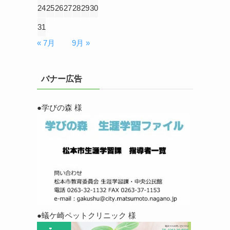
24
25
26
27
28
29
30
31
« 7月
9月 »
バナー広告
●学びの森 様
●蟻ケ崎ペットクリニック 様