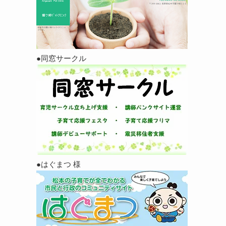
●同窓サークル
●はぐまつ 様