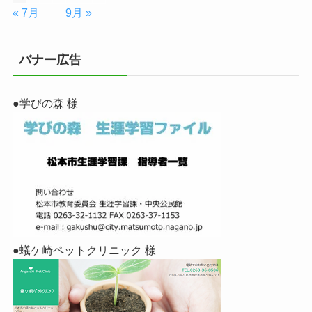
« 7月
9月 »
バナー広告
●学びの森 様
●蟻ケ崎ペットクリニック 様