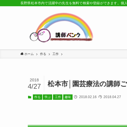
長野県松本市内で活躍中の先生を無料で検索や登録ができます。個
ホーム
作る
工作
2018
松本市│園芸療法の講師
4/27
2018.02.16
2018.04.27
作る
学ぶ
工作
趣味