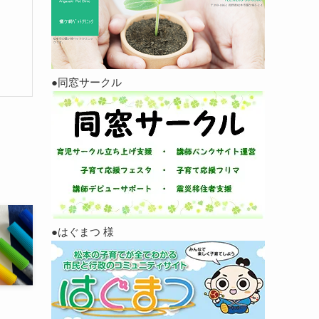
●同窓サークル
●はぐまつ 様