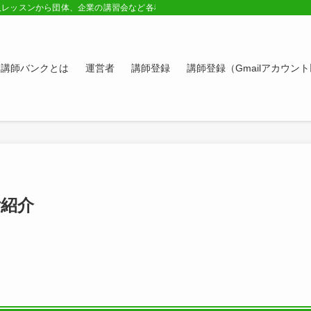
人レッスンから団体、企業の講習会など各種講師の紹介ページ。学びたい方、スキ
講師バンクとは
運営者
講師登録
講師登録（Gmailアカウン
ご紹介