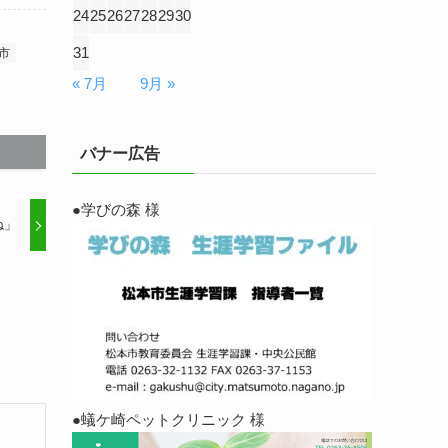
24
25
26
27
28
29
30
31
市
« 7月
9月 »
バナー広告
●学びの森 様
ね」
●蟻ケ崎ペットクリニック 様