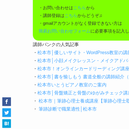
・お問い合わせは
こちら
から
・講師登録は
こちら
からどうぞ♫
・gmailアカウントがなく登録できない方は
簡易お問い合わせフォーム
に必要事項を記入
講師バンクの人気記事
・
松本市│優しいサイト・WordPress教室
・
松本市│小顔メイクレッスン・メイクアドバ
・
松本市！オンラインカードリーディング講
・
松本市│書を愉しもう 書道全般の講師紹介
・
松本市いとうピアノ教室のご案内
・
松本市│骨盤矯正と骨盤のゆがみチェック講
・
松本市｜筆跡心理士養成講座【筆跡心理士取
・
筆跡診断で職業適性│松本市