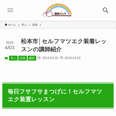
ホーム
学ぶ
技術
松本市│セルフマツエク装着レッ
2019
4/03
スンの講師紹介
2019.03.20
2019.04.03
学ぶ
技術
趣味
毎日フサフサまつげに！セルフマツ
エク装置レッスン