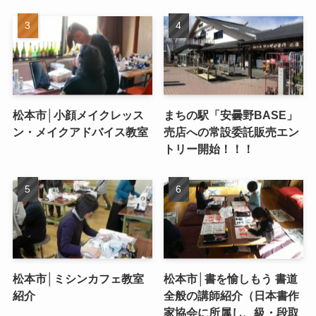
松本市│小顔メイクレッス
まちの駅「安曇野BASE」
ン・メイクアドバイス教室
売店への常設委託販売エン
トリー開始！！！
松本市│ミシンカフェ教室
松本市│書を愉しもう 書道
紹介
全般の講師紹介（日本書作
家協会に所属し、級・段取