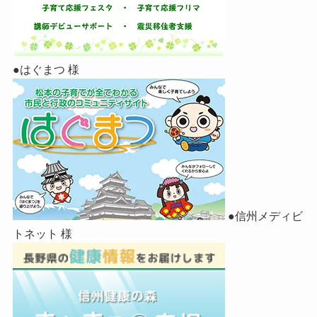
●はぐまつ 様
●信州メディビ
トネット 様