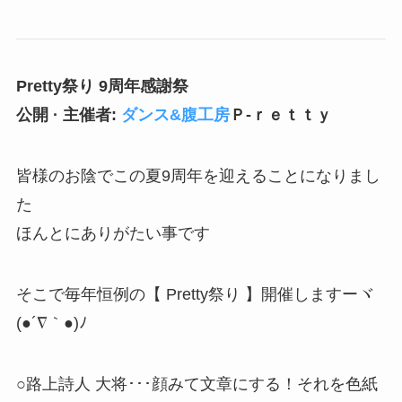
Pretty祭り 9周年感謝祭
公開 · 主催者:
ダンス&腹工房
Ｐ-ｒｅｔｔｙ
皆様のお陰でこの夏9周年を迎えることになりまし
た
ほんとにありがたい事です
そこで毎年恒例の【 Pretty祭り 】開催しますーヾ
(●´∇｀●)ﾉ
○路上詩人 大将･･･顔みて文章にする！それを色紙